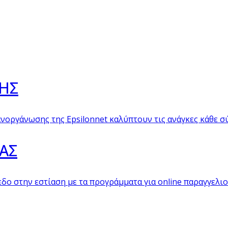
ΗΣ
νοργάνωσης της Epsilonnet καλύπτουν τις ανάγκες κάθε σ
ΑΣ
δο στην εστίαση με τα προγράμματα για online παραγγελιολ