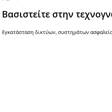
Βασιστείτε στην τεχνογ
Εγκατάσταση δικτύων, συστημάτων ασφαλεία
Δημιουργούμε το διαδικ
σας περιβάλλον
Σχεδίαση και ανάπτυξη ιστοσελίδων, διαχείρ
google business κ.α.