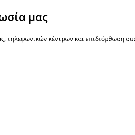
νωσία μας
ς, τηλεφωνικών κέντρων και επιδιόρθωση σ
τυακό
ηση e-shop,